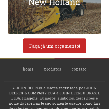
New Holland
Faça já um orçamento!
home
produtos
contato
A JOHN DEERE®, é marca registrada por JOHN
privacidade
DEERE® & COMPANY EUA e JOHN DEERE® BRASIL
LTDA. Imagens, números, símbolos, descrições e
J.R. Multipeças, Av 24 de
nome do fabricante são somente usados como fins
Outubro, 2370 Centro,
de referência, denominando que nenhum produto