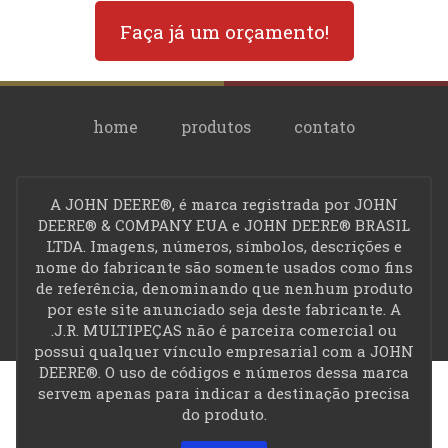
Faça já um orçamento!
home
produtos
contato
A JOHN DEERE®, é marca registrada por JOHN
privacidade
DEERE® & COMPANY EUA e JOHN DEERE® BRASIL
LTDA. Imagens, números, símbolos, descrições e
J.R. Multipeças, Av 24 de
nome do fabricante são somente usados como fins
Outubro, 2370 Centro,
de referência, denominando que nenhum produto
Medianeira - Paraná
por este site anunciado seja deste fabricante. A
.J.R. MULTIPEÇAS não é parceira comercial ou
(45) 3264 - 1056
possui qualquer vínculo empresarial com a JOHN
(45) 3264 - 4263
DEERE®. O uso de códigos e números dessa marca
(45) 3264 - 6238 (fax)
servem apenas para indicar a destinação precisa
Plantão
do produto.
(45) 99952 - 3938