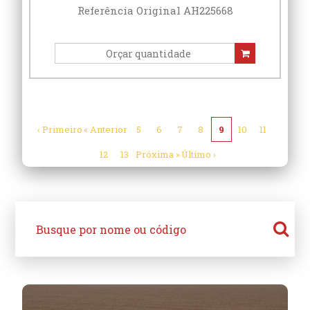
Referência Original AH225668
‹ Primeiro
« Anterior
5
6
7
8
9
10
11
12
13
Próxima »
Último ›