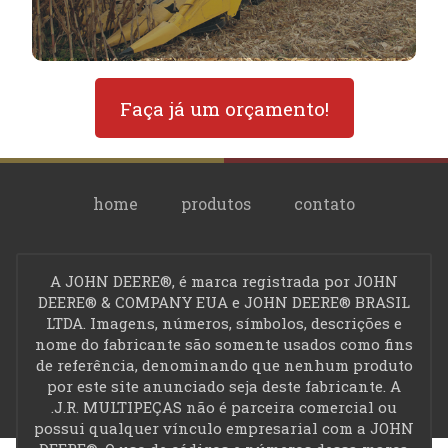
Faça já um orçamento!
home
produtos
contato
A JOHN DEERE®, é marca registrada por JOHN
privacidade
DEERE® & COMPANY EUA e JOHN DEERE® BRASIL
LTDA. Imagens, números, símbolos, descrições e
J.R. Multipeças, Av 24 de
nome do fabricante são somente usados como fins
Outubro, 2370 Centro,
de referência, denominando que nenhum produto
Medianeira - Paraná
por este site anunciado seja deste fabricante. A
.J.R. MULTIPEÇAS não é parceira comercial ou
(45) 3264 - 1056
possui qualquer vínculo empresarial com a JOHN
(45) 3264 - 4263